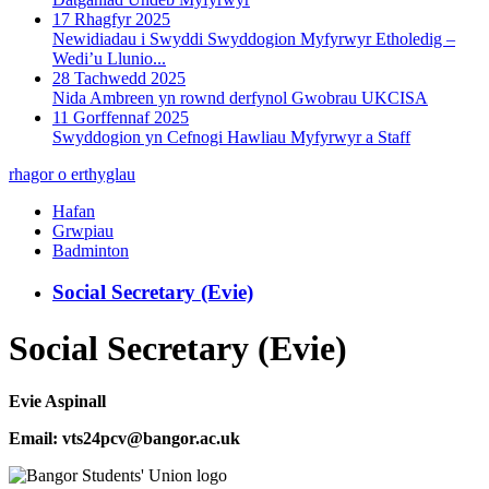
17 Rhagfyr 2025
Newidiadau i Swyddi Swyddogion Myfyrwyr Etholedig –
Wedi’u Llunio...
28 Tachwedd 2025
Nida Ambreen yn rownd derfynol Gwobrau UKCISA
11 Gorffennaf 2025
Swyddogion yn Cefnogi Hawliau Myfyrwyr a Staff
rhagor o erthyglau
Hafan
Grwpiau
Badminton
Social Secretary (Evie)
Social Secretary (Evie)
Evie Aspinall
Email:
vts24pcv
@bangor.ac.uk