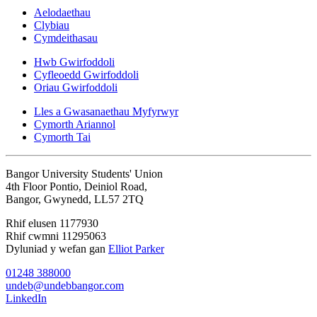
Aelodaethau
Clybiau
Cymdeithasau
Hwb Gwirfoddoli
Cyfleoedd Gwirfoddoli
Oriau Gwirfoddoli
Lles a Gwasanaethau Myfyrwyr
Cymorth Ariannol
Cymorth Tai
Bangor University Students' Union
4th Floor Pontio, Deiniol Road,
Bangor, Gwynedd, LL57 2TQ
Rhif elusen 1177930
Rhif cwmni 11295063
Dyluniad y wefan gan
Elliot Parker
01248 388000
undeb@undebbangor.com
LinkedIn