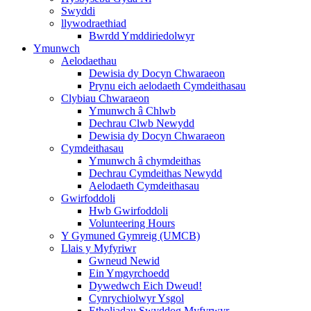
Swyddi
llywodraethiad
Bwrdd Ymddiriedolwyr
Ymunwch
Aelodaethau
Dewisia dy Docyn Chwaraeon
Prynu eich aelodaeth Cymdeithasau
Clybiau Chwaraeon
Ymunwch â Chlwb
Dechrau Clwb Newydd
Dewisia dy Docyn Chwaraeon
Cymdeithasau
Ymunwch â chymdeithas
Dechrau Cymdeithas Newydd
Aelodaeth Cymdeithasau
Gwirfoddoli
Hwb Gwirfoddoli
Volunteering Hours
Y Gymuned Gymreig (UMCB)
Llais y Myfyriwr
Gwneud Newid
Ein Ymgyrchoedd
Dywedwch Eich Dweud!
Cynrychiolwyr Ysgol
Etholiadau Swyddog Myfyrwyr