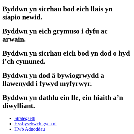
Byddwn yn sicrhau bod eich llais yn
siapio newid.
Byddwn yn eich grymuso i dyfu ac
arwain.
Byddwn yn sicrhau eich bod yn dod o hyd
i’ch cymuned.
Byddwn yn dod â bywiogrwydd a
llawenydd i fywyd myfyrwyr.
Byddwn yn dathlu ein lle, ein hiaith a’n
diwylliant.
Strategaeth
Hysbysebwch gyda ni
Hwb Adnoddau