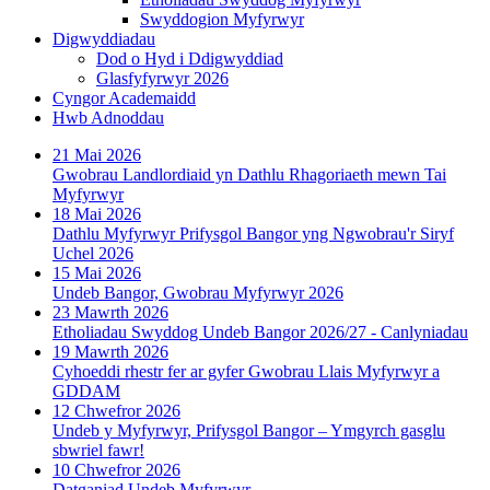
Swyddogion Myfyrwyr
Digwyddiadau
Dod o Hyd i Ddigwyddiad
Glasfyfyrwyr 2026
Cyngor Academaidd
Hwb Adnoddau
21 Mai 2026
Gwobrau Landlordiaid yn Dathlu Rhagoriaeth mewn Tai
Myfyrwyr
18 Mai 2026
Dathlu Myfyrwyr Prifysgol Bangor yng Ngwobrau'r Siryf
Uchel 2026
15 Mai 2026
Undeb Bangor, Gwobrau Myfyrwyr 2026
23 Mawrth 2026
Etholiadau Swyddog Undeb Bangor 2026/27 - Canlyniadau
19 Mawrth 2026
Cyhoeddi rhestr fer ar gyfer Gwobrau Llais Myfyrwyr a
GDDAM
12 Chwefror 2026
Undeb y Myfyrwyr, Prifysgol Bangor – Ymgyrch gasglu
sbwriel fawr!
10 Chwefror 2026
Datganiad Undeb Myfyrwyr