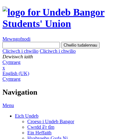
Mewngofnodi
Cliciwch i chwilio
Cliciwch i chwilio
Dewiswch iaith
Cymraeg
x
English (UK)
Cymraeg
Navigation
Menu
Eich Undeb
Croeso i Undeb Bangor
Cwrdd â'r tîm
Ein Heffaith
Hysbysebu Gyda Ni