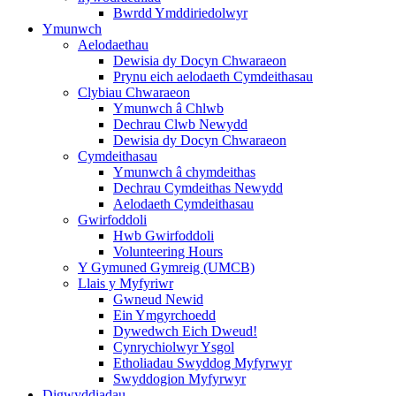
Bwrdd Ymddiriedolwyr
Ymunwch
Aelodaethau
Dewisia dy Docyn Chwaraeon
Prynu eich aelodaeth Cymdeithasau
Clybiau Chwaraeon
Ymunwch â Chlwb
Dechrau Clwb Newydd
Dewisia dy Docyn Chwaraeon
Cymdeithasau
Ymunwch â chymdeithas
Dechrau Cymdeithas Newydd
Aelodaeth Cymdeithasau
Gwirfoddoli
Hwb Gwirfoddoli
Volunteering Hours
Y Gymuned Gymreig (UMCB)
Llais y Myfyriwr
Gwneud Newid
Ein Ymgyrchoedd
Dywedwch Eich Dweud!
Cynrychiolwyr Ysgol
Etholiadau Swyddog Myfyrwyr
Swyddogion Myfyrwyr
Digwyddiadau