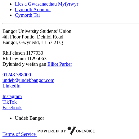
Lles a Gwasanaethau Myfyrwyr
Cymorth Ariannol
Cymorth Tai
Bangor University Students' Union
4th Floor Pontio, Deiniol Road,
Bangor, Gwynedd, LL57 2TQ
Rhif elusen 1177930
Rhif cwmni 11295063
Dyluniad y wefan gan
Elliot Parker
01248 388000
undeb@undebbangor.com
LinkedIn
Instagram
TikTok
Facebook
Undeb Bangor
Terms of Service