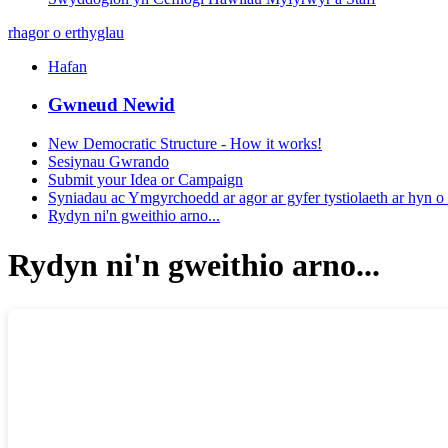
rhagor o erthyglau
Hafan
Gwneud Newid
New Democratic Structure - How it works!
Sesiynau Gwrando
Submit your Idea or Campaign
Syniadau ac Ymgyrchoedd ar agor ar gyfer tystiolaeth ar hyn o
Rydyn ni'n gweithio arno...
Rydyn ni'n gweithio arno...