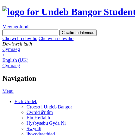
Mewngofnodi
Cliciwch i chwilio
Cliciwch i chwilio
Dewiswch iaith
Cymraeg
x
English (UK)
Cymraeg
Navigation
Menu
Eich Undeb
Croeso i Undeb Bangor
Cwrdd â'r tîm
Ein Heffaith
Hysbysebu Gyda Ni
Swyddi
llywodraethiad