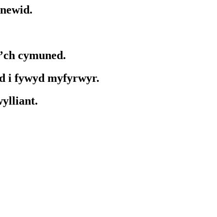
 newid.
i’ch cymuned.
d i fywyd myfyrwyr.
ylliant.