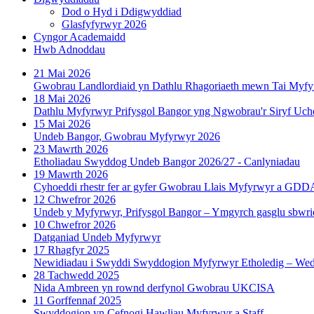
Dod o Hyd i Ddigwyddiad
Glasfyfyrwyr 2026
Cyngor Academaidd
Hwb Adnoddau
21 Mai 2026
Gwobrau Landlordiaid yn Dathlu Rhagoriaeth mewn Tai Myf
18 Mai 2026
Dathlu Myfyrwyr Prifysgol Bangor yng Ngwobrau'r Siryf Uch
15 Mai 2026
Undeb Bangor, Gwobrau Myfyrwyr 2026
23 Mawrth 2026
Etholiadau Swyddog Undeb Bangor 2026/27 - Canlyniadau
19 Mawrth 2026
Cyhoeddi rhestr fer ar gyfer Gwobrau Llais Myfyrwyr a GD
12 Chwefror 2026
Undeb y Myfyrwyr, Prifysgol Bangor – Ymgyrch gasglu sbwrie
10 Chwefror 2026
Datganiad Undeb Myfyrwyr
17 Rhagfyr 2025
Newidiadau i Swyddi Swyddogion Myfyrwyr Etholedig – Wedi’
28 Tachwedd 2025
Nida Ambreen yn rownd derfynol Gwobrau UKCISA
11 Gorffennaf 2025
Swyddogion yn Cefnogi Hawliau Myfyrwyr a Staff