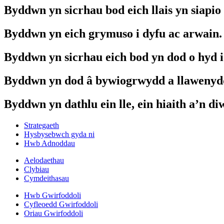
Byddwn yn sicrhau bod eich llais yn siapio
Byddwn yn eich grymuso i dyfu ac arwain.
Byddwn yn sicrhau eich bod yn dod o hyd 
Byddwn yn dod â bywiogrwydd a llawenyd
Byddwn yn dathlu ein lle, ein hiaith a’n diw
Strategaeth
Hysbysebwch gyda ni
Hwb Adnoddau
Aelodaethau
Clybiau
Cymdeithasau
Hwb Gwirfoddoli
Cyfleoedd Gwirfoddoli
Oriau Gwirfoddoli