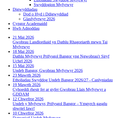
Swyddogion Myfyrwyr
Digwyddiadau
Dod o Hyd i Ddigwyddiad
Glasfyfyrwyr 2026
Cyngor Academaidd
Hwb Adnoddau
21 Mai 2026
Gwobrau Landlordiaid yn Dathlu Rhagoriaeth mewn Tai
Myfyrwyr
18 Mai 2026
Dathlu Myfyrwyr Prifysgol Bangor yng Ngwobrau'r Siryf
Uchel 2026
15 Mai 2026
Undeb Bangor, Gwobrau Myfyrwyr 2026
23 Mawrth 2026
Etholiadau Swyddog Undeb Bangor 2026/27 - Canlyniadau
19 Mawrth 2026
Cyhoeddi rhestr fer ar gyfer Gwobrau Llais Myfyrwyr a
GDDAM
12 Chwefror 2026
Undeb y Myfyrwyr, Prifysgol Bangor – Ymgyrch gasglu
sbwriel fawr!
10 Chwefror 2026
Datganiad Undeb Myfyrwyr