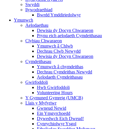
Swyddi
llywodraethiad
Bwrdd Ymddiriedolwyr
Ymunwch
Aelodaethau
Dewisia dy Docyn Chwaraeon
Prynu eich aelodaeth Cymdeithasau
Clybiau Chwaraeon
Ymunwch â Chlwb
Dechrau Clwb Newydd
Dewisia dy Docyn Chwaraeon
Cymdeithasau
Ymunwch â chymdeithas
Dechrau Cymdeithas Newydd
Aelodaeth Cymdeithasau
Gwirfoddoli
Hwb Gwirfoddoli
Volunteering Hours
Y Gymuned Gymreig (UMCB)
Llais y Myfyriwr
Gwneud Newid
Ein Ymgyrchoedd
Dywedwch Eich Dweud!
Cynrychiolwyr Ysgol
Etholiadau Swyddog Myfyrwyr