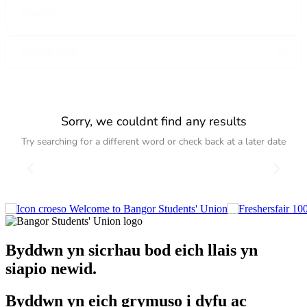
Sorry, we couldnt find any results
Try searching for a different word or check back at a later date
Welcome to Bangor Students' Union
Byddwn yn sicrhau bod eich llais yn
siapio newid.
Byddwn yn eich grymuso i dyfu ac