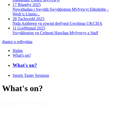
17 Rhagfyr 2025
Newidiadau i Swyddi Swyddogion Myfyrwyr Etholedig –
Wedi’u Llunio...
28 Tachwedd 2025
Nida Ambreen yn rownd derfynol Gwobrau UKCISA
11 Gorffennaf 2025
Swyddogion yn Cefnogi Hawliau Myfyrwyr a Staff
rhagor o erthyglau
Hafan
What's on?
What's on?
Sports Taster Sessions
What's on?
Sports Events