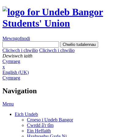
Mewngofnodi
Cliciwch i chwilio
Cliciwch i chwilio
Dewiswch iaith
Cymraeg
x
English (UK)
Cymraeg
Navigation
Menu
Eich Undeb
Croeso i Undeb Bangor
Cwrdd â'r tîm
Ein Heffaith
Hysbysebu Gyda Ni