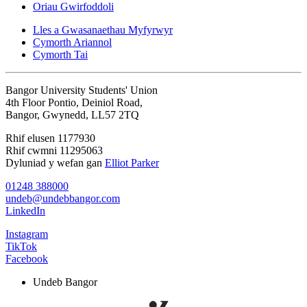
Oriau Gwirfoddoli
Lles a Gwasanaethau Myfyrwyr
Cymorth Ariannol
Cymorth Tai
Bangor University Students' Union
4th Floor Pontio, Deiniol Road,
Bangor, Gwynedd, LL57 2TQ
Rhif elusen 1177930
Rhif cwmni 11295063
Dyluniad y wefan gan
Elliot Parker
01248 388000
undeb@undebbangor.com
LinkedIn
Instagram
TikTok
Facebook
Undeb Bangor