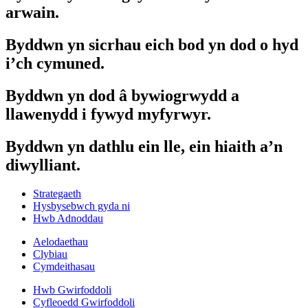
arwain.
Byddwn yn sicrhau eich bod yn dod o hyd
i’ch cymuned.
Byddwn yn dod â bywiogrwydd a
llawenydd i fywyd myfyrwyr.
Byddwn yn dathlu ein lle, ein hiaith a’n
diwylliant.
Strategaeth
Hysbysebwch gyda ni
Hwb Adnoddau
Aelodaethau
Clybiau
Cymdeithasau
Hwb Gwirfoddoli
Cyfleoedd Gwirfoddoli