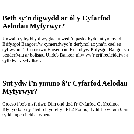
Beth sy’n digwydd ar ôl y Cyfarfod
Aelodau Myfyrwyr?
Unwaith y bydd y diwygiadau wedi’u pasio, byddant yn mynd i
Brifysgol Bangor i’w cymeradwyo’n derfynol ac yna’n cael eu
cyflwyno i’r Comisiwn Elusennau. Er nad yw Prifysgol Bangor yn
penderfynu ar bolisïau Undeb Bangor, nhw yw’r prif reoleiddiwr a
cyllidwr y sefydliad.
Sut ydw i’n ymuno â’r Cyfarfod Aelodau
Myfyrwyr?
Croeso i bob myfyriwr. Dim ond dod i'r Cyfarfod Cyffredinol
Blynyddol ar y 7fed o Hydref yn PL2 Pontio, 3ydd Llawr am 6pm
sydd angen i chi ei wneud.