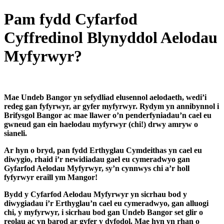
Pam fydd Cyfarfod
Cyffredinol Blynyddol Aelodau
Myfyrwyr?
Mae Undeb Bangor yn sefydliad elusennol aelodaeth, wedi’i
redeg gan fyfyrwyr, ar gyfer myfyrwyr. Rydym yn annibynnol i
Brifysgol Bangor ac mae llawer o’n penderfyniadau’n cael eu
gwneud gan ein haelodau myfyrwyr (chi!) drwy amryw o
sianeli.
Ar hyn o bryd, pan fydd Erthyglau Cymdeithas yn cael eu
diwygio, rhaid i’r newidiadau gael eu cymeradwyo gan
Gyfarfod Aelodau Myfyrwyr, sy’n cynnwys chi a’r holl
fyfyrwyr eraill ym Mangor!
Bydd y Cyfarfod Aelodau Myfyrwyr yn sicrhau bod y
diwygiadau i’r Erthyglau’n cael eu cymeradwyo, gan alluogi
chi, y myfyrwyr, i sicrhau bod gan Undeb Bangor set glir o
reolau ac yn barod ar gyfer y dyfodol. Mae hyn yn rhan o