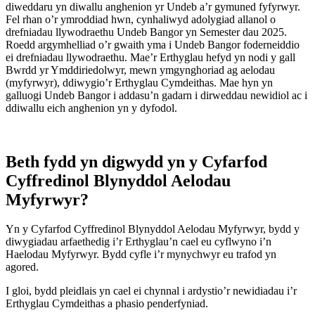
diweddaru yn diwallu anghenion yr Undeb a’r gymuned fyfyrwyr.
Fel rhan o’r ymroddiad hwn, cynhaliwyd adolygiad allanol o
drefniadau llywodraethu Undeb Bangor yn Semester dau 2025.
Roedd argymhelliad o’r gwaith yma i Undeb Bangor foderneiddio
ei drefniadau llywodraethu. Mae’r Erthyglau hefyd yn nodi y gall
Bwrdd yr Ymddiriedolwyr, mewn ymgynghoriad ag aelodau
(myfyrwyr), ddiwygio’r Erthyglau Cymdeithas. Mae hyn yn
galluogi Undeb Bangor i addasu’n gadarn i dirweddau newidiol ac i
ddiwallu eich anghenion yn y dyfodol.
Beth fydd yn digwydd yn y Cyfarfod
Cyffredinol Blynyddol Aelodau
Myfyrwyr?
Yn y Cyfarfod Cyffredinol Blynyddol Aelodau Myfyrwyr, bydd y
diwygiadau arfaethedig i’r Erthyglau’n cael eu cyflwyno i’n
Haelodau Myfyrwyr. Bydd cyfle i’r mynychwyr eu trafod yn
agored.
I gloi, bydd pleidlais yn cael ei chynnal i ardystio’r newidiadau i’r
Erthyglau Cymdeithas a phasio penderfyniad.