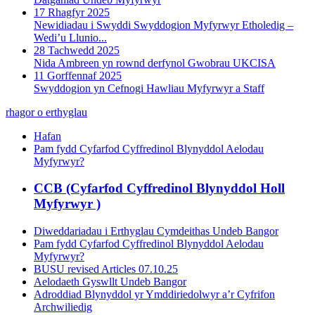
17 Rhagfyr 2025
Newidiadau i Swyddi Swyddogion Myfyrwyr Etholedig –
Wedi’u Llunio...
28 Tachwedd 2025
Nida Ambreen yn rownd derfynol Gwobrau UKCISA
11 Gorffennaf 2025
Swyddogion yn Cefnogi Hawliau Myfyrwyr a Staff
rhagor o erthyglau
Hafan
Pam fydd Cyfarfod Cyffredinol Blynyddol Aelodau
Myfyrwyr?
CCB (Cyfarfod Cyffredinol Blynyddol Holl
Myfyrwyr )
Diweddariadau i Erthyglau Cymdeithas Undeb Bangor
Pam fydd Cyfarfod Cyffredinol Blynyddol Aelodau
Myfyrwyr?
BUSU revised Articles 07.10.25
Aelodaeth Gyswllt Undeb Bangor
Adroddiad Blynyddol yr Ymddiriedolwyr a’r Cyfrifon
Archwiliedig