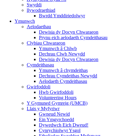
Swyddi
llywodraethiad
Bwrdd Ymddiriedolwyr
Ymunwch
Aelodaethau
Dewisia dy Docyn Chwaraeon
Prynu eich aelodaeth Cymdeithasau
Clybiau Chwaraeon
Ymunwch â Chlwb
Dechrau Clwb Newydd
Dewisia dy Docyn Chwaraeon
Cymdeithasau
Ymunwch â chymdeithas
Dechrau Cymdeithas Newydd
Aelodaeth Cymdeithasau
Gwirfoddoli
Hwb Gwirfoddoli
Volunteering Hours
Y Gymuned Gymreig (UMCB)
Llais y Myfyriwr
Gwneud Newid
Ein Ymgyrchoedd
Dywedwch Eich Dweud!
Cynrychiolwyr Ysgol
Etholiadau Swyddog Myfyrwyr