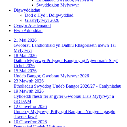
Swyddogion Myfyrwyr
Digwyddiadau
Dod o Hyd i Ddigwyddiad
Glasfyfyrwyr 2026
Cyngor Academaidd
Hwb Adnoddau
21 Mai 2026
Gwobrau Landlordiaid yn Dathlu Rhagoriaeth mewn Tai
Myfyrwyr
18 Mai 2026
Dathlu Myfyrwyr Prifysgol Bangor yng Ngwobrau'r Siryf
Uchel 2026
15 Mai 2026
Undeb Bangor, Gwobrau Myfyrwyr 2026
23 Mawrth 2026
Etholiadau Swyddog Undeb Bangor 2026/27 - Canlyniadau
19 Mawrth 2026
Cyhoeddi rhestr fer ar gyfer Gwobrau Llais Myfyrwyr a
GDDAM
12 Chwefror 2026
Undeb y Myfyrwyr, Prifysgol Bangor – Ymgyrch gasglu
sbwriel fawr!
10 Chwefror 2026
Datganiad Undeb Myfyrwyr