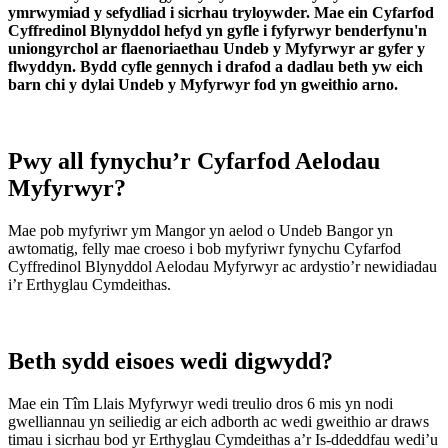
ymrwymiad y sefydliad i sicrhau tryloywder. Mae ein Cyfarfod
Cyffredinol Blynyddol hefyd yn gyfle i fyfyrwyr benderfynu'n
uniongyrchol ar flaenoriaethau Undeb y Myfyrwyr ar gyfer y
flwyddyn. Bydd cyfle gennych i drafod a dadlau beth yw eich
barn chi y dylai Undeb y Myfyrwyr fod yn gweithio arno.
Pwy all fynychu’r Cyfarfod Aelodau
Myfyrwyr?
Mae pob myfyriwr ym Mangor yn aelod o Undeb Bangor yn
awtomatig, felly mae croeso i bob myfyriwr fynychu Cyfarfod
Cyffredinol Blynyddol Aelodau Myfyrwyr ac ardystio’r newidiadau
i’r Erthyglau Cymdeithas.
Beth sydd eisoes wedi digwydd?
Mae ein Tîm Llais Myfyrwyr wedi treulio dros 6 mis yn nodi
gwelliannau yn seiliedig ar eich adborth ac wedi gweithio ar draws
timau i sicrhau bod yr Erthyglau Cymdeithas a’r Is-ddeddfau wedi’u