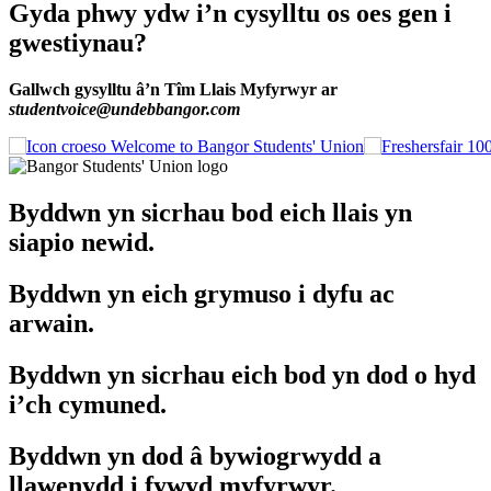
Gyda phwy ydw i’n cysylltu os oes gen i
gwestiynau?
Gallwch gysylltu â’n Tîm Llais Myfyrwyr ar
studentvoice@undebbangor.com
Welcome to Bangor Students' Union
Byddwn yn sicrhau bod eich llais yn
siapio newid.
Byddwn yn eich grymuso i dyfu ac
arwain.
Byddwn yn sicrhau eich bod yn dod o hyd
i’ch cymuned.
Byddwn yn dod â bywiogrwydd a
llawenydd i fywyd myfyrwyr.