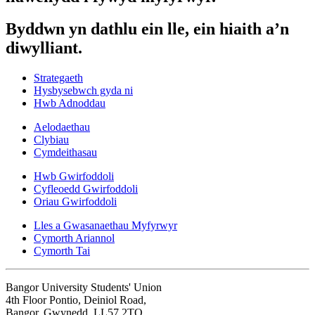
Byddwn yn dathlu ein lle, ein hiaith a’n
diwylliant.
Strategaeth
Hysbysebwch gyda ni
Hwb Adnoddau
Aelodaethau
Clybiau
Cymdeithasau
Hwb Gwirfoddoli
Cyfleoedd Gwirfoddoli
Oriau Gwirfoddoli
Lles a Gwasanaethau Myfyrwyr
Cymorth Ariannol
Cymorth Tai
Bangor University Students' Union
4th Floor Pontio, Deiniol Road,
Bangor, Gwynedd, LL57 2TQ