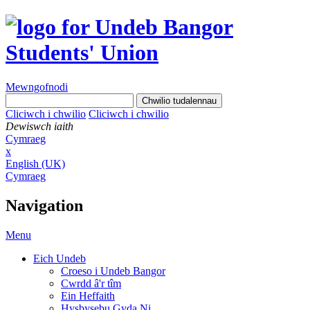
Mewngofnodi
Cliciwch i chwilio
Cliciwch i chwilio
Dewiswch iaith
Cymraeg
x
English (UK)
Cymraeg
Navigation
Menu
Eich Undeb
Croeso i Undeb Bangor
Cwrdd â'r tîm
Ein Heffaith
Hysbysebu Gyda Ni