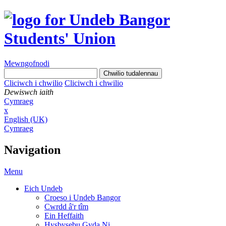
Mewngofnodi
Cliciwch i chwilio
Cliciwch i chwilio
Dewiswch iaith
Cymraeg
x
English (UK)
Cymraeg
Navigation
Menu
Eich Undeb
Croeso i Undeb Bangor
Cwrdd â'r tîm
Ein Heffaith
Hysbysebu Gyda Ni