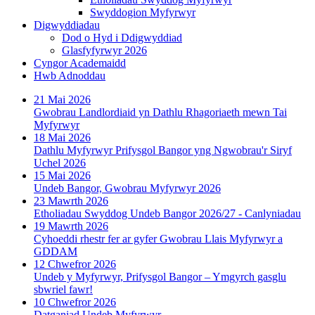
Swyddogion Myfyrwyr
Digwyddiadau
Dod o Hyd i Ddigwyddiad
Glasfyfyrwyr 2026
Cyngor Academaidd
Hwb Adnoddau
21 Mai 2026
Gwobrau Landlordiaid yn Dathlu Rhagoriaeth mewn Tai
Myfyrwyr
18 Mai 2026
Dathlu Myfyrwyr Prifysgol Bangor yng Ngwobrau'r Siryf
Uchel 2026
15 Mai 2026
Undeb Bangor, Gwobrau Myfyrwyr 2026
23 Mawrth 2026
Etholiadau Swyddog Undeb Bangor 2026/27 - Canlyniadau
19 Mawrth 2026
Cyhoeddi rhestr fer ar gyfer Gwobrau Llais Myfyrwyr a
GDDAM
12 Chwefror 2026
Undeb y Myfyrwyr, Prifysgol Bangor – Ymgyrch gasglu
sbwriel fawr!
10 Chwefror 2026
Datganiad Undeb Myfyrwyr