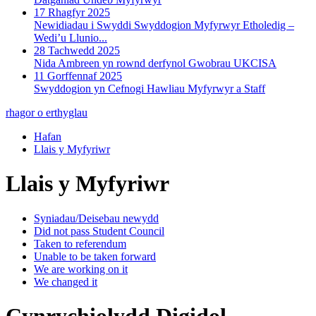
17 Rhagfyr 2025
Newidiadau i Swyddi Swyddogion Myfyrwyr Etholedig –
Wedi’u Llunio...
28 Tachwedd 2025
Nida Ambreen yn rownd derfynol Gwobrau UKCISA
11 Gorffennaf 2025
Swyddogion yn Cefnogi Hawliau Myfyrwyr a Staff
rhagor o erthyglau
Hafan
Llais y Myfyriwr
Llais y Myfyriwr
Syniadau/Deisebau newydd
Did not pass Student Council
Taken to referendum
Unable to be taken forward
We are working on it
We changed it