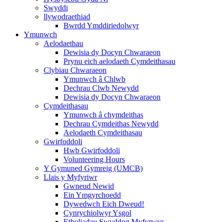
Swyddi
llywodraethiad
Bwrdd Ymddiriedolwyr
Ymunwch
Aelodaethau
Dewisia dy Docyn Chwaraeon
Prynu eich aelodaeth Cymdeithasau
Clybiau Chwaraeon
Ymunwch â Chlwb
Dechrau Clwb Newydd
Dewisia dy Docyn Chwaraeon
Cymdeithasau
Ymunwch â chymdeithas
Dechrau Cymdeithas Newydd
Aelodaeth Cymdeithasau
Gwirfoddoli
Hwb Gwirfoddoli
Volunteering Hours
Y Gymuned Gymreig (UMCB)
Llais y Myfyriwr
Gwneud Newid
Ein Ymgyrchoedd
Dywedwch Eich Dweud!
Cynrychiolwyr Ysgol
Etholiadau Swyddog Myfyrwyr