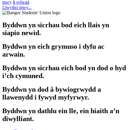
mwy
1
sylwad
Llwytho mwy...
Byddwn yn sicrhau bod eich llais yn
siapio newid.
Byddwn yn eich grymuso i dyfu ac
arwain.
Byddwn yn sicrhau eich bod yn dod o hyd
i’ch cymuned.
Byddwn yn dod â bywiogrwydd a
llawenydd i fywyd myfyrwyr.
Byddwn yn dathlu ein lle, ein hiaith a’n
diwylliant.