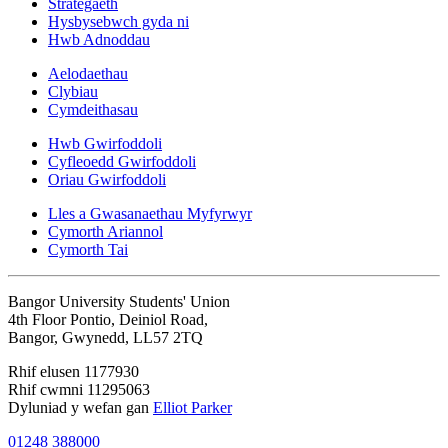
Strategaeth
Hysbysebwch gyda ni
Hwb Adnoddau
Aelodaethau
Clybiau
Cymdeithasau
Hwb Gwirfoddoli
Cyfleoedd Gwirfoddoli
Oriau Gwirfoddoli
Lles a Gwasanaethau Myfyrwyr
Cymorth Ariannol
Cymorth Tai
Bangor University Students' Union
4th Floor Pontio, Deiniol Road,
Bangor, Gwynedd, LL57 2TQ
Rhif elusen 1177930
Rhif cwmni 11295063
Dyluniad y wefan gan
Elliot Parker
01248 388000