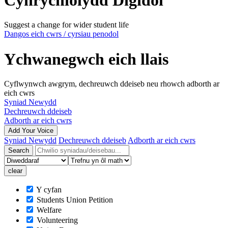
Cynrychiolydd Digidol
Suggest a change for wider student life
Dangos eich cwrs / cyrsiau penodol
Ychwanegwch eich llais
Cyflwynwch awgrym, dechreuwch ddeiseb neu rhowch adborth ar
eich cwrs
Syniad Newydd
Dechreuwch ddeiseb
Adborth ar eich cwrs
Add Your Voice
Syniad Newydd
Dechreuwch ddeiseb
Adborth ar eich cwrs
Y cyfan
Students Union Petition
Welfare
Volunteering