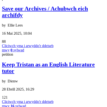
Save our Archives / Achubwch eich
archifdy
by
Ellie Lees
16 Mai 2025, 10:04
88
Cliciwch yma i arwyddo'r ddeiseb
mwy
0
sylwad
petition
Keep Tristan as an English Literature
tutor
by
Dienw
28 Ebrill 2025, 16:29
121
Cliciwch yma i arwyddo'r ddeiseb
mwy
16
sylwad