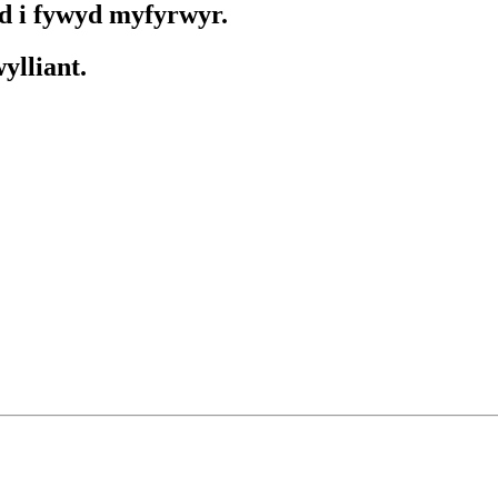
d i fywyd myfyrwyr.
ylliant.