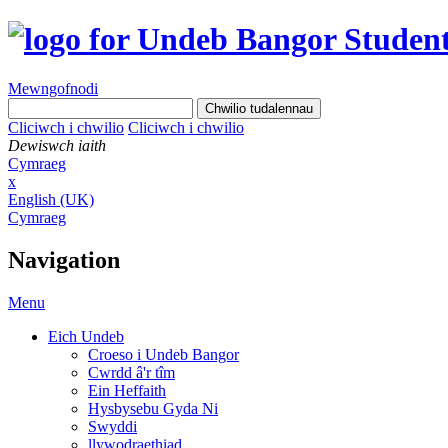
Mewngofnodi
Cliciwch i chwilio
Cliciwch i chwilio
Dewiswch iaith
Cymraeg
x
English (UK)
Cymraeg
Navigation
Menu
Eich Undeb
Croeso i Undeb Bangor
Cwrdd â'r tîm
Ein Heffaith
Hysbysebu Gyda Ni
Swyddi
llywodraethiad