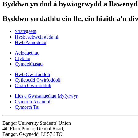
Byddwn yn dod â bywiogrwydd a llawenyd
Byddwn yn dathlu ein lle, ein hiaith a’n diw
Strategaeth
Hysbysebwch gyda ni
Hwb Adnoddau
Aelodaethau
Clybiau
Cymdeithasau
Hwb Gwirfoddoli
Cyfleoedd Gwirfoddoli
Oriau Gwirfoddoli
Lles a Gwasanaethau Myfyrwyr
Cymorth Ariannol
Cymorth Tai
Bangor University Students' Union
4th Floor Pontio, Deiniol Road,
Bangor, Gwynedd, LL57 2TQ