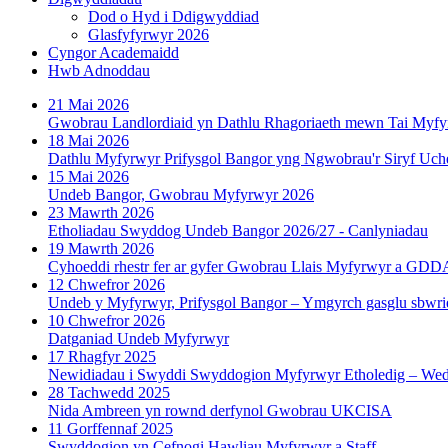
Dod o Hyd i Ddigwyddiad
Glasfyfyrwyr 2026
Cyngor Academaidd
Hwb Adnoddau
21 Mai 2026
Gwobrau Landlordiaid yn Dathlu Rhagoriaeth mewn Tai Myf
18 Mai 2026
Dathlu Myfyrwyr Prifysgol Bangor yng Ngwobrau'r Siryf Uch
15 Mai 2026
Undeb Bangor, Gwobrau Myfyrwyr 2026
23 Mawrth 2026
Etholiadau Swyddog Undeb Bangor 2026/27 - Canlyniadau
19 Mawrth 2026
Cyhoeddi rhestr fer ar gyfer Gwobrau Llais Myfyrwyr a GD
12 Chwefror 2026
Undeb y Myfyrwyr, Prifysgol Bangor – Ymgyrch gasglu sbwrie
10 Chwefror 2026
Datganiad Undeb Myfyrwyr
17 Rhagfyr 2025
Newidiadau i Swyddi Swyddogion Myfyrwyr Etholedig – Wedi’
28 Tachwedd 2025
Nida Ambreen yn rownd derfynol Gwobrau UKCISA
11 Gorffennaf 2025
Swyddogion yn Cefnogi Hawliau Myfyrwyr a Staff