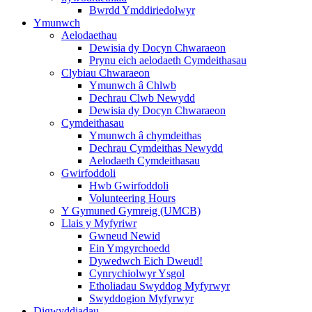
Bwrdd Ymddiriedolwyr
Ymunwch
Aelodaethau
Dewisia dy Docyn Chwaraeon
Prynu eich aelodaeth Cymdeithasau
Clybiau Chwaraeon
Ymunwch â Chlwb
Dechrau Clwb Newydd
Dewisia dy Docyn Chwaraeon
Cymdeithasau
Ymunwch â chymdeithas
Dechrau Cymdeithas Newydd
Aelodaeth Cymdeithasau
Gwirfoddoli
Hwb Gwirfoddoli
Volunteering Hours
Y Gymuned Gymreig (UMCB)
Llais y Myfyriwr
Gwneud Newid
Ein Ymgyrchoedd
Dywedwch Eich Dweud!
Cynrychiolwyr Ysgol
Etholiadau Swyddog Myfyrwyr
Swyddogion Myfyrwyr
Digwyddiadau