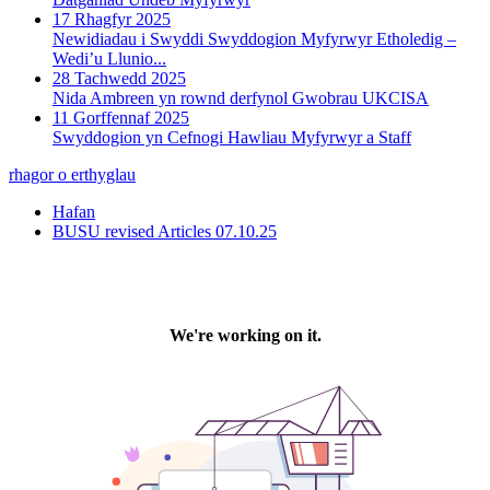
17 Rhagfyr 2025
Newidiadau i Swyddi Swyddogion Myfyrwyr Etholedig –
Wedi’u Llunio...
28 Tachwedd 2025
Nida Ambreen yn rownd derfynol Gwobrau UKCISA
11 Gorffennaf 2025
Swyddogion yn Cefnogi Hawliau Myfyrwyr a Staff
rhagor o erthyglau
Hafan
BUSU revised Articles 07.10.25