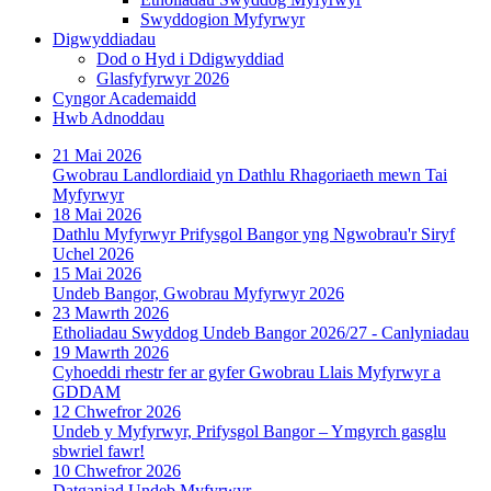
Swyddogion Myfyrwyr
Digwyddiadau
Dod o Hyd i Ddigwyddiad
Glasfyfyrwyr 2026
Cyngor Academaidd
Hwb Adnoddau
21 Mai 2026
Gwobrau Landlordiaid yn Dathlu Rhagoriaeth mewn Tai
Myfyrwyr
18 Mai 2026
Dathlu Myfyrwyr Prifysgol Bangor yng Ngwobrau'r Siryf
Uchel 2026
15 Mai 2026
Undeb Bangor, Gwobrau Myfyrwyr 2026
23 Mawrth 2026
Etholiadau Swyddog Undeb Bangor 2026/27 - Canlyniadau
19 Mawrth 2026
Cyhoeddi rhestr fer ar gyfer Gwobrau Llais Myfyrwyr a
GDDAM
12 Chwefror 2026
Undeb y Myfyrwyr, Prifysgol Bangor – Ymgyrch gasglu
sbwriel fawr!
10 Chwefror 2026
Datganiad Undeb Myfyrwyr