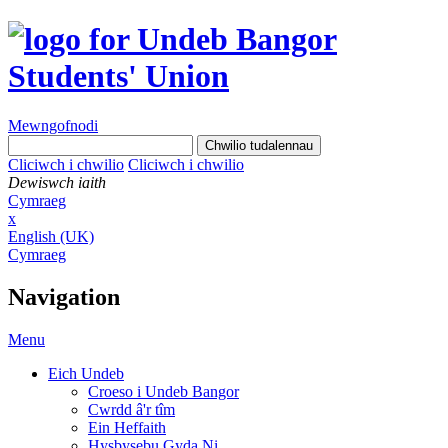
Mewngofnodi
Cliciwch i chwilio
Cliciwch i chwilio
Dewiswch iaith
Cymraeg
x
English (UK)
Cymraeg
Navigation
Menu
Eich Undeb
Croeso i Undeb Bangor
Cwrdd â'r tîm
Ein Heffaith
Hysbysebu Gyda Ni