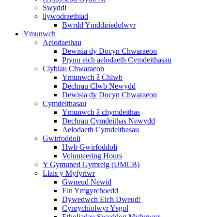
Swyddi
llywodraethiad
Bwrdd Ymddiriedolwyr
Ymunwch
Aelodaethau
Dewisia dy Docyn Chwaraeon
Prynu eich aelodaeth Cymdeithasau
Clybiau Chwaraeon
Ymunwch â Chlwb
Dechrau Clwb Newydd
Dewisia dy Docyn Chwaraeon
Cymdeithasau
Ymunwch â chymdeithas
Dechrau Cymdeithas Newydd
Aelodaeth Cymdeithasau
Gwirfoddoli
Hwb Gwirfoddoli
Volunteering Hours
Y Gymuned Gymreig (UMCB)
Llais y Myfyriwr
Gwneud Newid
Ein Ymgyrchoedd
Dywedwch Eich Dweud!
Cynrychiolwyr Ysgol
Etholiadau Swyddog Myfyrwyr