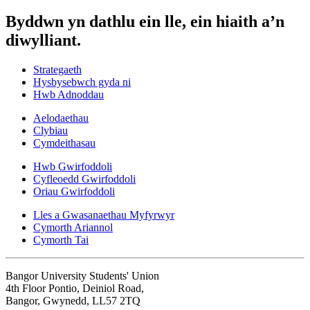
Byddwn yn dathlu ein lle, ein hiaith a’n
diwylliant.
Strategaeth
Hysbysebwch gyda ni
Hwb Adnoddau
Aelodaethau
Clybiau
Cymdeithasau
Hwb Gwirfoddoli
Cyfleoedd Gwirfoddoli
Oriau Gwirfoddoli
Lles a Gwasanaethau Myfyrwyr
Cymorth Ariannol
Cymorth Tai
Bangor University Students' Union
4th Floor Pontio, Deiniol Road,
Bangor, Gwynedd, LL57 2TQ