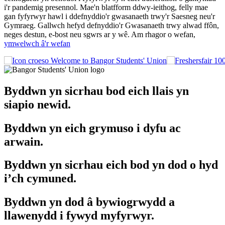
i'r pandemig presennol. Mae'n blatfform ddwy-ieithog, felly mae
gan fyfyrwyr hawl i ddefnyddio'r gwasanaeth trwy'r Saesneg neu'r
Gymraeg. Gallwch hefyd defnyddio'r Gwasanaeth trwy alwad ffôn,
neges destun, e-bost neu sgwrs ar y wê. Am rhagor o wefan,
ymwelwch â'r wefan
Welcome to Bangor Students' Union
Byddwn yn sicrhau bod eich llais yn
siapio newid.
Byddwn yn eich grymuso i dyfu ac
arwain.
Byddwn yn sicrhau eich bod yn dod o hyd
i’ch cymuned.
Byddwn yn dod â bywiogrwydd a
llawenydd i fywyd myfyrwyr.