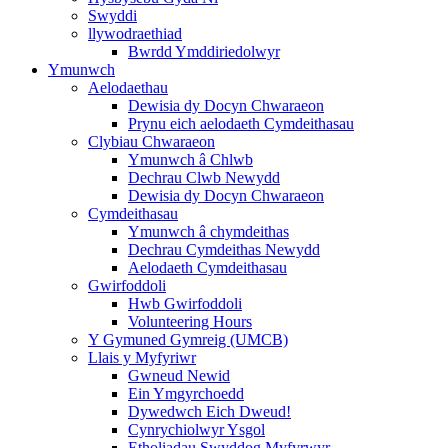
Swyddi
llywodraethiad
Bwrdd Ymddiriedolwyr
Ymunwch
Aelodaethau
Dewisia dy Docyn Chwaraeon
Prynu eich aelodaeth Cymdeithasau
Clybiau Chwaraeon
Ymunwch â Chlwb
Dechrau Clwb Newydd
Dewisia dy Docyn Chwaraeon
Cymdeithasau
Ymunwch â chymdeithas
Dechrau Cymdeithas Newydd
Aelodaeth Cymdeithasau
Gwirfoddoli
Hwb Gwirfoddoli
Volunteering Hours
Y Gymuned Gymreig (UMCB)
Llais y Myfyriwr
Gwneud Newid
Ein Ymgyrchoedd
Dywedwch Eich Dweud!
Cynrychiolwyr Ysgol
Etholiadau Swyddog Myfyrwyr