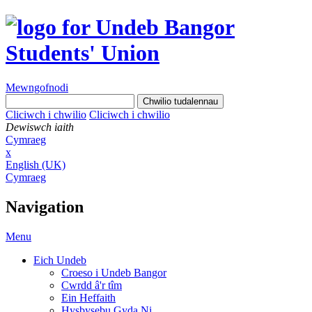
Mewngofnodi
Cliciwch i chwilio
Cliciwch i chwilio
Dewiswch iaith
Cymraeg
x
English (UK)
Cymraeg
Navigation
Menu
Eich Undeb
Croeso i Undeb Bangor
Cwrdd â'r tîm
Ein Heffaith
Hysbysebu Gyda Ni