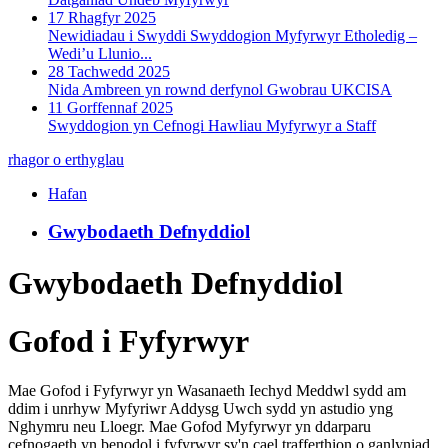
17 Rhagfyr 2025
Newidiadau i Swyddi Swyddogion Myfyrwyr Etholedig –
Wedi’u Llunio...
28 Tachwedd 2025
Nida Ambreen yn rownd derfynol Gwobrau UKCISA
11 Gorffennaf 2025
Swyddogion yn Cefnogi Hawliau Myfyrwyr a Staff
rhagor o erthyglau
Hafan
Gwybodaeth Defnyddiol
Gwybodaeth Defnyddiol
Gofod i Fyfyrwyr
Mae Gofod i Fyfyrwyr yn Wasanaeth Iechyd Meddwl sydd am
ddim i unrhyw Myfyriwr Addysg Uwch sydd yn astudio yng
Nghymru neu Lloegr. Mae Gofod Myfyrwyr yn ddarparu
cefnogaeth yn benodol i fyfyrwyr sy'n cael trafferthion o ganlyniad