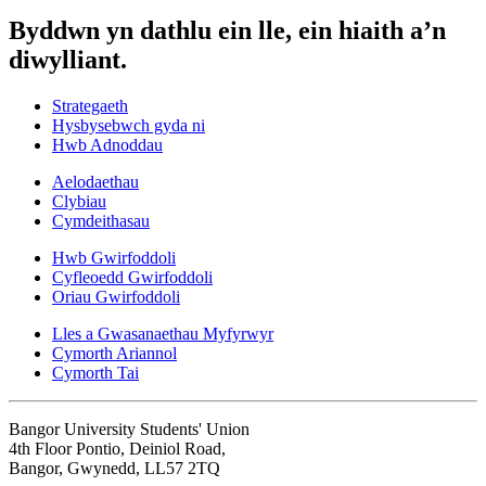
Byddwn yn dathlu ein lle, ein hiaith a’n
diwylliant.
Strategaeth
Hysbysebwch gyda ni
Hwb Adnoddau
Aelodaethau
Clybiau
Cymdeithasau
Hwb Gwirfoddoli
Cyfleoedd Gwirfoddoli
Oriau Gwirfoddoli
Lles a Gwasanaethau Myfyrwyr
Cymorth Ariannol
Cymorth Tai
Bangor University Students' Union
4th Floor Pontio, Deiniol Road,
Bangor, Gwynedd, LL57 2TQ