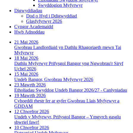
Swyddogion Myfyrwyr
Digwyddiadau
Dod o Hyd i Ddigwyddiad
Glasfyfyrwyr 2026
Cyngor Academaidd
Hwb Adnoddau
21 Mai 2026
Gwobrau Landlordiaid yn Dathlu Rhagoriaeth mewn Tai
Myfyrwyr
18 Mai 2026
Dathlu Myfyrwyr Prifysgol Bangor yng Ngwobrau'r Siryf
Uchel 2026
15 Mai 2026
Undeb Bangor, Gwobrau Myfyrwyr 2026
23 Mawrth 2026
Etholiadau Swyddog Undeb Bangor 2026/27 - Canlyniadau
19 Mawrth 2026
Cyhoeddi rhestr fer ar gyfer Gwobrau Llais Myfyrwyr a
GDDAM
12 Chwefror 2026
Undeb y Myfyrwyr, Prifysgol Bangor – Ymgyrch gasglu
sbwriel fawr!
10 Chwefror 2026
Datganiad Undeb Myfyrwyr