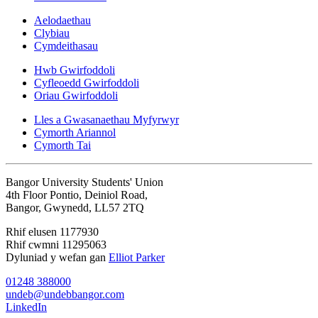
Aelodaethau
Clybiau
Cymdeithasau
Hwb Gwirfoddoli
Cyfleoedd Gwirfoddoli
Oriau Gwirfoddoli
Lles a Gwasanaethau Myfyrwyr
Cymorth Ariannol
Cymorth Tai
Bangor University Students' Union
4th Floor Pontio, Deiniol Road,
Bangor, Gwynedd, LL57 2TQ
Rhif elusen 1177930
Rhif cwmni 11295063
Dyluniad y wefan gan
Elliot Parker
01248 388000
undeb@undebbangor.com
LinkedIn