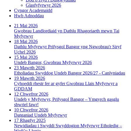
Glasfyfyrwyr 2026
Cyngor Academaidd
Hwb Adnoddau
21 Mai 2026
Gwobrau Landlordiaid yn Dathlu Rhagoriaeth mewn Tai
Myfyrwyr
18 Mai 2026
Dathlu Myfyrwyr Prifysgol Bangor yng Ngwobrau'r Siryf
Uchel 2026
15 Mai 2026
Undeb Bangor, Gwobrau Myfyrwyr 2026
23 Mawrth 2026
Etholiadau Swyddog Undeb Bangor 2026/27 - Canlyniadau
19 Mawrth 2026
Cyhoeddi rhestr fer ar gyfer Gwobrau Llais Myfyrwyr a
GDDAM
12 Chwefror 2026
Undeb y Myfyrwyr, Prifysgol Bangor – Ymgyrch gasglu
sbwriel fawr!
10 Chwefror 2026
Datganiad Undeb Myfyrwyr
17 Rhagfyr 2025
Newidiadau i Swyddi Swyddogion Myfyrwyr Etholedig –
Wedi’u Llunio...