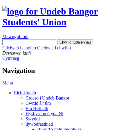
Mewngofnodi
Cliciwch i chwilio
Cliciwch i chwilio
Dewiswch iaith
Cymraeg
Navigation
Menu
Eich Undeb
Croeso i Undeb Bangor
Cwrdd â'r tîm
Ein Heffaith
Hysbysebu Gyda Ni
Swyddi
llywodraethiad
Bwrdd Ymddiriedolwyr