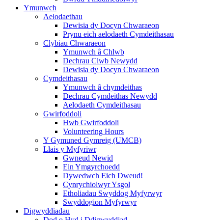
Ymunwch
Aelodaethau
Dewisia dy Docyn Chwaraeon
Prynu eich aelodaeth Cymdeithasau
Clybiau Chwaraeon
Ymunwch â Chlwb
Dechrau Clwb Newydd
Dewisia dy Docyn Chwaraeon
Cymdeithasau
Ymunwch â chymdeithas
Dechrau Cymdeithas Newydd
Aelodaeth Cymdeithasau
Gwirfoddoli
Hwb Gwirfoddoli
Volunteering Hours
Y Gymuned Gymreig (UMCB)
Llais y Myfyriwr
Gwneud Newid
Ein Ymgyrchoedd
Dywedwch Eich Dweud!
Cynrychiolwyr Ysgol
Etholiadau Swyddog Myfyrwyr
Swyddogion Myfyrwyr
Digwyddiadau
Dod o Hyd i Ddigwyddiad