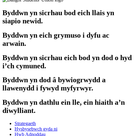
Byddwn yn sicrhau bod eich llais yn
siapio newid.
Byddwn yn eich grymuso i dyfu ac
arwain.
Byddwn yn sicrhau eich bod yn dod o hyd
i’ch cymuned.
Byddwn yn dod â bywiogrwydd a
llawenydd i fywyd myfyrwyr.
Byddwn yn dathlu ein lle, ein hiaith a’n
diwylliant.
Strategaeth
Hysbysebwch gyda ni
Hwb Adnoddau