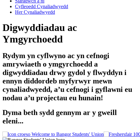
Siaradwch â ni
Cyfleoedd Cynaliadwyedd
Her Cynaliadwyedd
Digwyddiadau ac
Ymgyrchoedd
Rydym yn cyflwyno ac yn cefnogi
amrywiaeth o ymgyrchoedd a
digwyddiadau drwy gydol y flwyddyn i
ennyn diddordeb myfyrwyr mewn
cynaliadwyedd, a’u cefnogi i gyflawni eu
nodau a’u projectau eu hunain!
Dyma beth sydd gennym ar y gweill
eleni...
Welcome to Bangor Students' Union