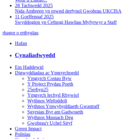
28 Tachwedd 2025
Nida Ambreen yn rownd derfynol Gwobrau UKCISA
11 Gorffennaf 2025
Swyddogion yn Cefnogi Hawliau Myfyrwyr a Staff
rhagor o erthyglau
Hafan
Cynaliadwyedd
Ein Haddewid
Digwyddiadau ac Ymgyrchoedd
Ymgyrch Costau Byw
Y Project Prydau Poeth
25erbyn25
Ymgyrch Iechyd Rhywiol
Wythnos Wirfoddoli
Wythnos Ymwybyddiaeth Gwastraff
Sgyrsiau Byr am Gadwraeth
Wythnos Masnach Deg
Gwobrau'r Uchel Siryf
Green Impact
Polisïau