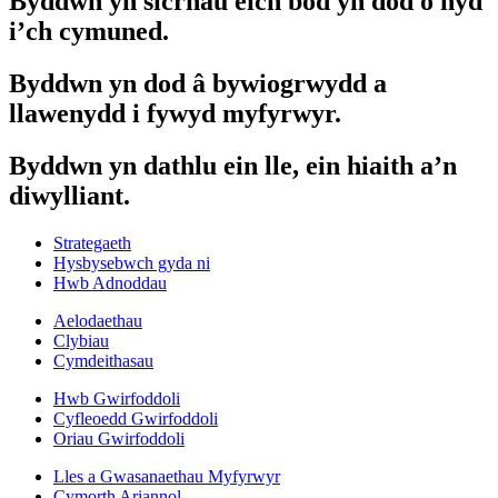
Byddwn yn sicrhau eich bod yn dod o hyd
i’ch cymuned.
Byddwn yn dod â bywiogrwydd a
llawenydd i fywyd myfyrwyr.
Byddwn yn dathlu ein lle, ein hiaith a’n
diwylliant.
Strategaeth
Hysbysebwch gyda ni
Hwb Adnoddau
Aelodaethau
Clybiau
Cymdeithasau
Hwb Gwirfoddoli
Cyfleoedd Gwirfoddoli
Oriau Gwirfoddoli
Lles a Gwasanaethau Myfyrwyr
Cymorth Ariannol