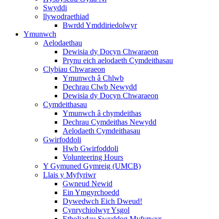
Swyddi
llywodraethiad
Bwrdd Ymddiriedolwyr
Ymunwch
Aelodaethau
Dewisia dy Docyn Chwaraeon
Prynu eich aelodaeth Cymdeithasau
Clybiau Chwaraeon
Ymunwch â Chlwb
Dechrau Clwb Newydd
Dewisia dy Docyn Chwaraeon
Cymdeithasau
Ymunwch â chymdeithas
Dechrau Cymdeithas Newydd
Aelodaeth Cymdeithasau
Gwirfoddoli
Hwb Gwirfoddoli
Volunteering Hours
Y Gymuned Gymreig (UMCB)
Llais y Myfyriwr
Gwneud Newid
Ein Ymgyrchoedd
Dywedwch Eich Dweud!
Cynrychiolwyr Ysgol
Etholiadau Swyddog Myfyrwyr