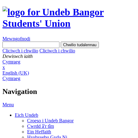
Mewngofnodi
Cliciwch i chwilio
Cliciwch i chwilio
Dewiswch iaith
Cymraeg
x
English (UK)
Cymraeg
Navigation
Menu
Eich Undeb
Croeso i Undeb Bangor
Cwrdd â'r tîm
Ein Heffaith
Hysbysebu Gyda Ni