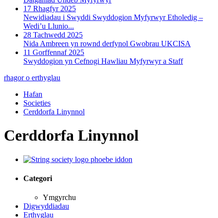
17 Rhagfyr 2025
Newidiadau i Swyddi Swyddogion Myfyrwyr Etholedig –
Wedi’u Llunio...
28 Tachwedd 2025
Nida Ambreen yn rownd derfynol Gwobrau UKCISA
11 Gorffennaf 2025
Swyddogion yn Cefnogi Hawliau Myfyrwyr a Staff
rhagor o erthyglau
Hafan
Societies
Cerddorfa Linynnol
Cerddorfa Linynnol
Categori
Ymgyrchu
Digwyddiadau
Erthyglau