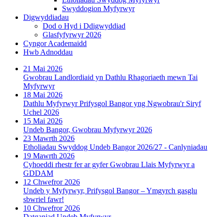
Swyddogion Myfyrwyr
Digwyddiadau
Dod o Hyd i Ddigwyddiad
Glasfyfyrwyr 2026
Cyngor Academaidd
Hwb Adnoddau
21 Mai 2026
Gwobrau Landlordiaid yn Dathlu Rhagoriaeth mewn Tai
Myfyrwyr
18 Mai 2026
Dathlu Myfyrwyr Prifysgol Bangor yng Ngwobrau'r Siryf
Uchel 2026
15 Mai 2026
Undeb Bangor, Gwobrau Myfyrwyr 2026
23 Mawrth 2026
Etholiadau Swyddog Undeb Bangor 2026/27 - Canlyniadau
19 Mawrth 2026
Cyhoeddi rhestr fer ar gyfer Gwobrau Llais Myfyrwyr a
GDDAM
12 Chwefror 2026
Undeb y Myfyrwyr, Prifysgol Bangor – Ymgyrch gasglu
sbwriel fawr!
10 Chwefror 2026
Datganiad Undeb Myfyrwyr