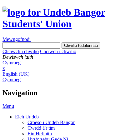
Mewngofnodi
Cliciwch i chwilio
Cliciwch i chwilio
Dewiswch iaith
Cymraeg
x
English (UK)
Cymraeg
Navigation
Menu
Eich Undeb
Croeso i Undeb Bangor
Cwrdd â'r tîm
Ein Heffaith
Hysbysebu Gyda Ni