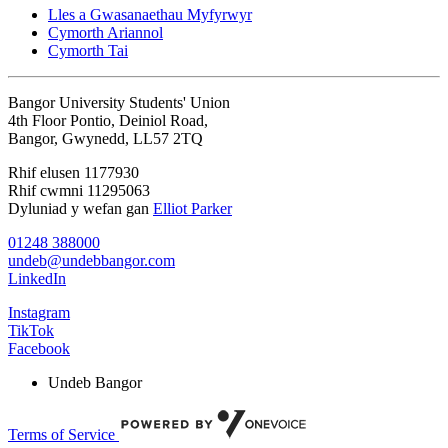
Lles a Gwasanaethau Myfyrwyr
Cymorth Ariannol
Cymorth Tai
Bangor University Students' Union
4th Floor Pontio, Deiniol Road,
Bangor, Gwynedd, LL57 2TQ
Rhif elusen 1177930
Rhif cwmni 11295063
Dyluniad y wefan gan
Elliot Parker
01248 388000
undeb@undebbangor.com
LinkedIn
Instagram
TikTok
Facebook
Undeb Bangor
Terms of Service