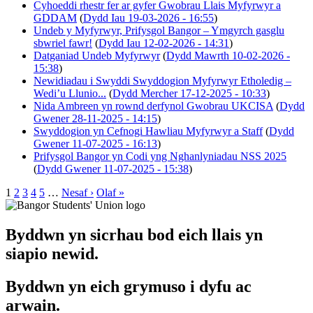
Cyhoeddi rhestr fer ar gyfer Gwobrau Llais Myfyrwyr a
GDDAM
(
Dydd Iau 19-03-2026 - 16:55
)
Undeb y Myfyrwyr, Prifysgol Bangor – Ymgyrch gasglu
sbwriel fawr!
(
Dydd Iau 12-02-2026 - 14:31
)
Datganiad Undeb Myfyrwyr
(
Dydd Mawrth 10-02-2026 -
15:38
)
Newidiadau i Swyddi Swyddogion Myfyrwyr Etholedig –
Wedi’u Llunio...
(
Dydd Mercher 17-12-2025 - 10:33
)
Nida Ambreen yn rownd derfynol Gwobrau UKCISA
(
Dydd
Gwener 28-11-2025 - 14:15
)
Swyddogion yn Cefnogi Hawliau Myfyrwyr a Staff
(
Dydd
Gwener 11-07-2025 - 16:13
)
Prifysgol Bangor yn Codi yng Nghanlyniadau NSS 2025
(
Dydd Gwener 11-07-2025 - 15:38
)
1
2
3
4
5
…
Nesaf ›
Olaf »
Byddwn yn sicrhau bod eich llais yn
siapio newid.
Byddwn yn eich grymuso i dyfu ac
arwain.