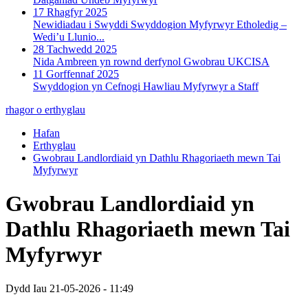
17 Rhagfyr 2025
Newidiadau i Swyddi Swyddogion Myfyrwyr Etholedig –
Wedi’u Llunio...
28 Tachwedd 2025
Nida Ambreen yn rownd derfynol Gwobrau UKCISA
11 Gorffennaf 2025
Swyddogion yn Cefnogi Hawliau Myfyrwyr a Staff
rhagor o erthyglau
Hafan
Erthyglau
Gwobrau Landlordiaid yn Dathlu Rhagoriaeth mewn Tai
Myfyrwyr
Gwobrau Landlordiaid yn
Dathlu Rhagoriaeth mewn Tai
Myfyrwyr
Dydd Iau 21-05-2026 - 11:49