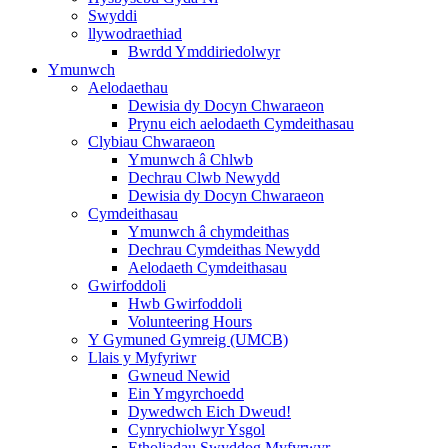
Swyddi
llywodraethiad
Bwrdd Ymddiriedolwyr
Ymunwch
Aelodaethau
Dewisia dy Docyn Chwaraeon
Prynu eich aelodaeth Cymdeithasau
Clybiau Chwaraeon
Ymunwch â Chlwb
Dechrau Clwb Newydd
Dewisia dy Docyn Chwaraeon
Cymdeithasau
Ymunwch â chymdeithas
Dechrau Cymdeithas Newydd
Aelodaeth Cymdeithasau
Gwirfoddoli
Hwb Gwirfoddoli
Volunteering Hours
Y Gymuned Gymreig (UMCB)
Llais y Myfyriwr
Gwneud Newid
Ein Ymgyrchoedd
Dywedwch Eich Dweud!
Cynrychiolwyr Ysgol
Etholiadau Swyddog Myfyrwyr