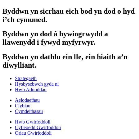
Byddwn yn sicrhau eich bod yn dod o hyd
i’ch cymuned.
Byddwn yn dod â bywiogrwydd a
llawenydd i fywyd myfyrwyr.
Byddwn yn dathlu ein lle, ein hiaith a’n
diwylliant.
Strategaeth
Hysbysebwch gyda ni
Hwb Adnoddau
Aelodaethau
Clybiau
Cymdeithasau
Hwb Gwirfoddoli
Cyfleoedd Gwirfoddoli
Oriau Gwirfoddoli