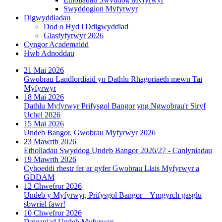
Swyddogion Myfyrwyr
Digwyddiadau
Dod o Hyd i Ddigwyddiad
Glasfyfyrwyr 2026
Cyngor Academaidd
Hwb Adnoddau
21 Mai 2026
Gwobrau Landlordiaid yn Dathlu Rhagoriaeth mewn Tai
Myfyrwyr
18 Mai 2026
Dathlu Myfyrwyr Prifysgol Bangor yng Ngwobrau'r Siryf
Uchel 2026
15 Mai 2026
Undeb Bangor, Gwobrau Myfyrwyr 2026
23 Mawrth 2026
Etholiadau Swyddog Undeb Bangor 2026/27 - Canlyniadau
19 Mawrth 2026
Cyhoeddi rhestr fer ar gyfer Gwobrau Llais Myfyrwyr a
GDDAM
12 Chwefror 2026
Undeb y Myfyrwyr, Prifysgol Bangor – Ymgyrch gasglu
sbwriel fawr!
10 Chwefror 2026
Datganiad Undeb Myfyrwyr