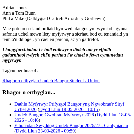
Adrian Jones
Ann a Tom Bunn
Phil a Mike (Datblygiad Cartrefi Arfordir y Gorllewin)
Mae pob un o'r landlordiaid hyn wedi dangos ymrwymiad i gynnal
safonau uchel mewn llety myfyrwyr a sicrhau bod eu tenantiaid yn
teimlo'n ddiogel, yn cael eu parchu, ac yn gartrefol.
Llongyfarchiadau i'r holl enillwyr a diolch am yr effaith
gadarnhaol rydych chi'n parhau i'w chael o fewn cymunedau
myfyrwyr.
Tagiau perthnasol :
Rhagor o erthyglau Undeb Bangor Students' Union
Rhagor o erthyglau...
Dathlu Myfyrwyr Prifysgol Bangor yng Ngwobrau'r Siryf
Uchel 2026
(
Dydd Llun 18-05-2026 - 10:15
)
Undeb Bangor, Gwobrau Myfyrwyr 2026
(
Dydd Llun 18-05-
2026 - 10:46
)
Etholiadau Swyddog Undeb Bangor 2026/27 - Canlyniadau
(
Dydd Llun 23-03-2026 - 09:59
)