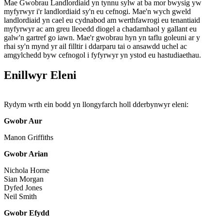
Mae Gwobrau Landlordiaid yn tynnu sylw at ba mor bwysig yw
myfyrwyr i'r landlordiaid sy'n eu cefnogi. Mae'n wych gweld
landlordiaid yn cael eu cydnabod am werthfawrogi eu tenantiaid
myfyrwyr ac am greu lleoedd diogel a chadarnhaol y gallant eu
galw'n gartref go iawn. Mae'r gwobrau hyn yn taflu goleuni ar y
rhai sy'n mynd yr ail filltir i ddarparu tai o ansawdd uchel ac
amgylchedd byw cefnogol i fyfyrwyr yn ystod eu hastudiaethau.
Enillwyr Eleni
Rydym wrth ein bodd yn llongyfarch holl dderbynwyr eleni:
Gwobr Aur
Manon Griffiths
Gwobr Arian
Nichola Horne
Sian Morgan
Dyfed Jones
Neil Smith
Gwobr Efydd