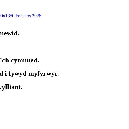
Freshers 2026
 newid.
i’ch cymuned.
d i fywyd myfyrwyr.
ylliant.