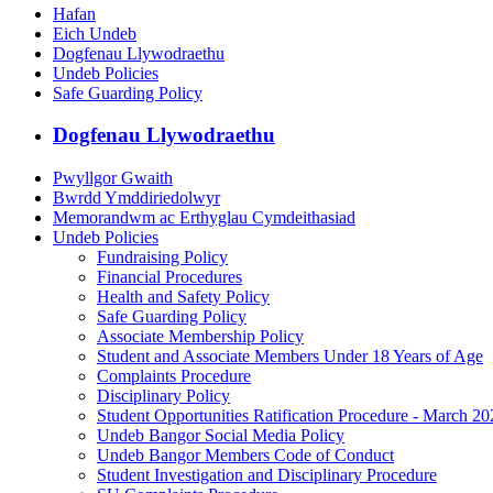
Hafan
Eich Undeb
Dogfenau Llywodraethu
Undeb Policies
Safe Guarding Policy
Dogfenau Llywodraethu
Pwyllgor Gwaith
Bwrdd Ymddiriedolwyr
Memorandwm ac Erthyglau Cymdeithasiad
Undeb Policies
Fundraising Policy
Financial Procedures
Health and Safety Policy
Safe Guarding Policy
Associate Membership Policy
Student and Associate Members Under 18 Years of Age
Complaints Procedure
Disciplinary Policy
Student Opportunities Ratification Procedure - March 20
Undeb Bangor Social Media Policy
Undeb Bangor Members Code of Conduct
Student Investigation and Disciplinary Procedure