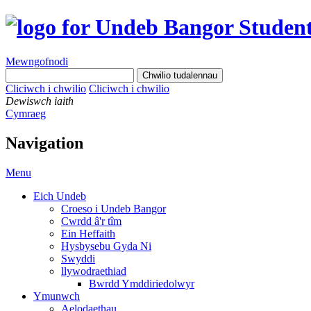
Mewngofnodi
Cliciwch i chwilio
Cliciwch i chwilio
Dewiswch iaith
Cymraeg
Navigation
Menu
Eich Undeb
Croeso i Undeb Bangor
Cwrdd â'r tîm
Ein Heffaith
Hysbysebu Gyda Ni
Swyddi
llywodraethiad
Bwrdd Ymddiriedolwyr
Ymunwch
Aelodaethau