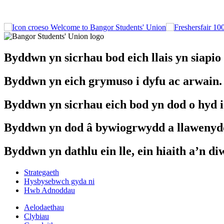
Welcome to Bangor Students' Union
Byddwn yn sicrhau bod eich llais yn siapio
Byddwn yn eich grymuso i dyfu ac arwain.
Byddwn yn sicrhau eich bod yn dod o hyd 
Byddwn yn dod â bywiogrwydd a llawenyd
Byddwn yn dathlu ein lle, ein hiaith a’n diw
Strategaeth
Hysbysebwch gyda ni
Hwb Adnoddau
Aelodaethau
Clybiau