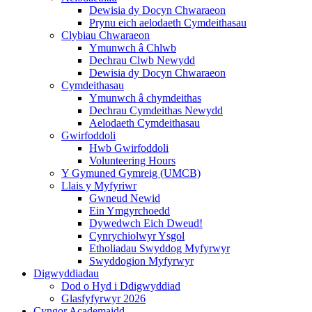
Dewisia dy Docyn Chwaraeon
Prynu eich aelodaeth Cymdeithasau
Clybiau Chwaraeon
Ymunwch â Chlwb
Dechrau Clwb Newydd
Dewisia dy Docyn Chwaraeon
Cymdeithasau
Ymunwch â chymdeithas
Dechrau Cymdeithas Newydd
Aelodaeth Cymdeithasau
Gwirfoddoli
Hwb Gwirfoddoli
Volunteering Hours
Y Gymuned Gymreig (UMCB)
Llais y Myfyriwr
Gwneud Newid
Ein Ymgyrchoedd
Dywedwch Eich Dweud!
Cynrychiolwyr Ysgol
Etholiadau Swyddog Myfyrwyr
Swyddogion Myfyrwyr
Digwyddiadau
Dod o Hyd i Ddigwyddiad
Glasfyfyrwyr 2026
Cyngor Academaidd