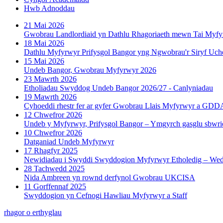
Hwb Adnoddau
21 Mai 2026
Gwobrau Landlordiaid yn Dathlu Rhagoriaeth mewn Tai Myf
18 Mai 2026
Dathlu Myfyrwyr Prifysgol Bangor yng Ngwobrau'r Siryf Uch
15 Mai 2026
Undeb Bangor, Gwobrau Myfyrwyr 2026
23 Mawrth 2026
Etholiadau Swyddog Undeb Bangor 2026/27 - Canlyniadau
19 Mawrth 2026
Cyhoeddi rhestr fer ar gyfer Gwobrau Llais Myfyrwyr a GD
12 Chwefror 2026
Undeb y Myfyrwyr, Prifysgol Bangor – Ymgyrch gasglu sbwrie
10 Chwefror 2026
Datganiad Undeb Myfyrwyr
17 Rhagfyr 2025
Newidiadau i Swyddi Swyddogion Myfyrwyr Etholedig – Wedi’
28 Tachwedd 2025
Nida Ambreen yn rownd derfynol Gwobrau UKCISA
11 Gorffennaf 2025
Swyddogion yn Cefnogi Hawliau Myfyrwyr a Staff
rhagor o erthyglau