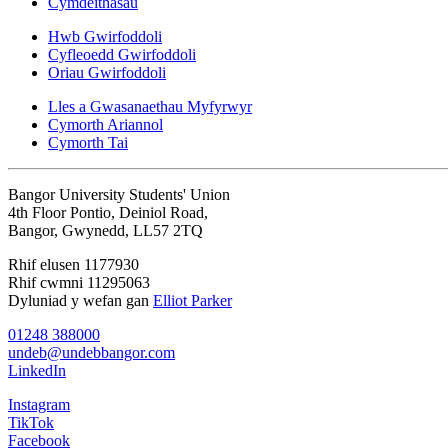
Cymdeithasau
Hwb Gwirfoddoli
Cyfleoedd Gwirfoddoli
Oriau Gwirfoddoli
Lles a Gwasanaethau Myfyrwyr
Cymorth Ariannol
Cymorth Tai
Bangor University Students' Union
4th Floor Pontio, Deiniol Road,
Bangor, Gwynedd, LL57 2TQ
Rhif elusen 1177930
Rhif cwmni 11295063
Dyluniad y wefan gan
Elliot Parker
01248 388000
undeb@undebbangor.com
LinkedIn
Instagram
TikTok
Facebook