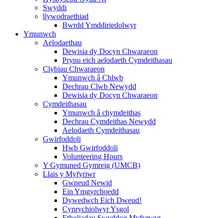
Swyddi
llywodraethiad
Bwrdd Ymddiriedolwyr
Ymunwch
Aelodaethau
Dewisia dy Docyn Chwaraeon
Prynu eich aelodaeth Cymdeithasau
Clybiau Chwaraeon
Ymunwch â Chlwb
Dechrau Clwb Newydd
Dewisia dy Docyn Chwaraeon
Cymdeithasau
Ymunwch â chymdeithas
Dechrau Cymdeithas Newydd
Aelodaeth Cymdeithasau
Gwirfoddoli
Hwb Gwirfoddoli
Volunteering Hours
Y Gymuned Gymreig (UMCB)
Llais y Myfyriwr
Gwneud Newid
Ein Ymgyrchoedd
Dywedwch Eich Dweud!
Cynrychiolwyr Ysgol
Etholiadau Swyddog Myfyrwyr