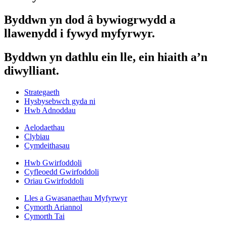
Byddwn yn dod â bywiogrwydd a
llawenydd i fywyd myfyrwyr.
Byddwn yn dathlu ein lle, ein hiaith a’n
diwylliant.
Strategaeth
Hysbysebwch gyda ni
Hwb Adnoddau
Aelodaethau
Clybiau
Cymdeithasau
Hwb Gwirfoddoli
Cyfleoedd Gwirfoddoli
Oriau Gwirfoddoli
Lles a Gwasanaethau Myfyrwyr
Cymorth Ariannol
Cymorth Tai