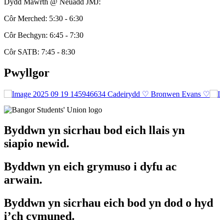
Dydd Mawrth @ Neuadd JMJ:
Côr Merched: 5:30 - 6:30
Côr Bechgyn: 6:45 - 7:30
Côr SATB: 7:45 - 8:30
Pwyllgor
Cadeirydd
♡ Bronwen Evans ♡
Byddwn yn sicrhau bod eich llais yn
siapio newid.
Byddwn yn eich grymuso i dyfu ac
arwain.
Byddwn yn sicrhau eich bod yn dod o hyd
i’ch cymuned.