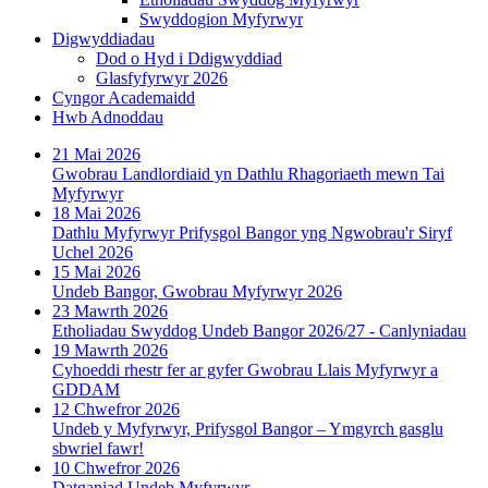
Swyddogion Myfyrwyr
Digwyddiadau
Dod o Hyd i Ddigwyddiad
Glasfyfyrwyr 2026
Cyngor Academaidd
Hwb Adnoddau
21 Mai 2026
Gwobrau Landlordiaid yn Dathlu Rhagoriaeth mewn Tai
Myfyrwyr
18 Mai 2026
Dathlu Myfyrwyr Prifysgol Bangor yng Ngwobrau'r Siryf
Uchel 2026
15 Mai 2026
Undeb Bangor, Gwobrau Myfyrwyr 2026
23 Mawrth 2026
Etholiadau Swyddog Undeb Bangor 2026/27 - Canlyniadau
19 Mawrth 2026
Cyhoeddi rhestr fer ar gyfer Gwobrau Llais Myfyrwyr a
GDDAM
12 Chwefror 2026
Undeb y Myfyrwyr, Prifysgol Bangor – Ymgyrch gasglu
sbwriel fawr!
10 Chwefror 2026
Datganiad Undeb Myfyrwyr