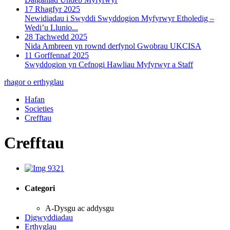
17 Rhagfyr 2025
Newidiadau i Swyddi Swyddogion Myfyrwyr Etholedig –
Wedi’u Llunio...
28 Tachwedd 2025
Nida Ambreen yn rownd derfynol Gwobrau UKCISA
11 Gorffennaf 2025
Swyddogion yn Cefnogi Hawliau Myfyrwyr a Staff
rhagor o erthyglau
Hafan
Societies
Crefftau
Crefftau
Categori
A-Dysgu ac addysgu
Digwyddiadau
Erthyglau