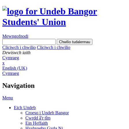
Mewngofnodi
Cliciwch i chwilio
Cliciwch i chwilio
Dewiswch iaith
Cymraeg
x
English (UK)
Cymraeg
Navigation
Menu
Eich Undeb
Croeso i Undeb Bangor
Cwrdd â'r tîm
Ein Heffaith
Hysbysebu Gyda Ni