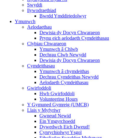
Swyddi
llywodraethiad
Bwrdd Ymddiriedolwyr
Ymunwch
Aelodaethau
Dewisia dy Docyn Chwaraeon
Prynu eich aelodaeth Cymdeithasau
Clybiau Chwaraeon
Ymunwch â Chlwb
Dechrau Clwb Newydd
Dewisia dy Docyn Chwaraeon
Cymdeithasau
Ymunwch â chymdeithas
Dechrau Cymdeithas Newydd
Aelodaeth Cymdeithasau
Gwirfoddoli
Hwb Gwirfoddoli
Volunteering Hours
Y Gymuned Gymreig (UMCB)
Llais y Myfyriwr
Gwneud Newid
Ein Ymgyrchoedd
Dywedwch Eich Dweud!
Cynrychiolwyr Ysgol
Etholiadau Swyddog Myfyrwyr