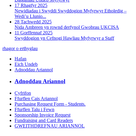
17 Rhagfyr 2025
Newidiadau i Swyddi Swyddogion Myfyrwyr Etholedig –
Wedi’u Llunio...
28 Tachwedd 2025
Nida Ambreen yn rownd derfynol Gwobrau UKCISA
11 Gorffennaf 2025
Swyddogion yn Cefnogi Hawliau Myfyrwyr a Staff
rhagor o erthyglau
Hafan
Eich Undeb
Adnoddau Ariannol
Adnoddau Ariannol
Cyfrifon
Ffurflen Cais Ariannol
Purchasing Request Form - Students.
Ffurflen Talu i Fewn
Sponsorship Invoice Request
Fundraising and Card Readers
GWEITHDREFNAU ARIANNOL