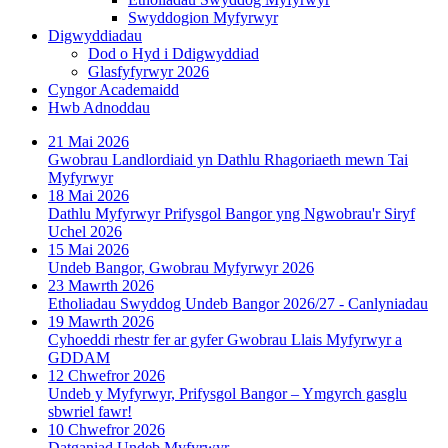
Swyddogion Myfyrwyr
Digwyddiadau
Dod o Hyd i Ddigwyddiad
Glasfyfyrwyr 2026
Cyngor Academaidd
Hwb Adnoddau
21 Mai 2026
Gwobrau Landlordiaid yn Dathlu Rhagoriaeth mewn Tai
Myfyrwyr
18 Mai 2026
Dathlu Myfyrwyr Prifysgol Bangor yng Ngwobrau'r Siryf
Uchel 2026
15 Mai 2026
Undeb Bangor, Gwobrau Myfyrwyr 2026
23 Mawrth 2026
Etholiadau Swyddog Undeb Bangor 2026/27 - Canlyniadau
19 Mawrth 2026
Cyhoeddi rhestr fer ar gyfer Gwobrau Llais Myfyrwyr a
GDDAM
12 Chwefror 2026
Undeb y Myfyrwyr, Prifysgol Bangor – Ymgyrch gasglu
sbwriel fawr!
10 Chwefror 2026
Datganiad Undeb Myfyrwyr