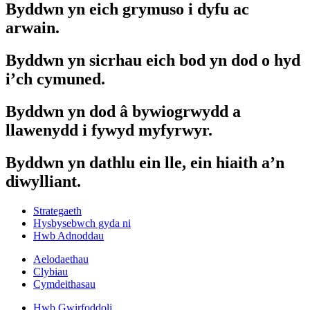
Byddwn yn eich grymuso i dyfu ac
arwain.
Byddwn yn sicrhau eich bod yn dod o hyd
i’ch cymuned.
Byddwn yn dod â bywiogrwydd a
llawenydd i fywyd myfyrwyr.
Byddwn yn dathlu ein lle, ein hiaith a’n
diwylliant.
Strategaeth
Hysbysebwch gyda ni
Hwb Adnoddau
Aelodaethau
Clybiau
Cymdeithasau
Hwb Gwirfoddoli