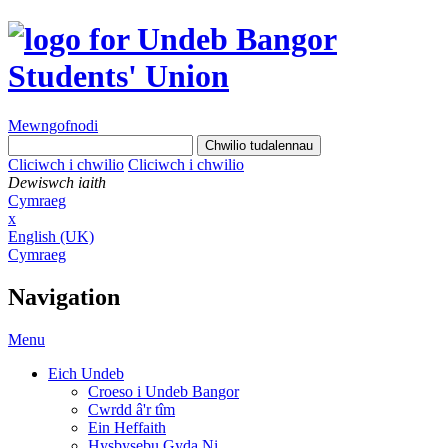
Mewngofnodi
Cliciwch i chwilio
Cliciwch i chwilio
Dewiswch iaith
Cymraeg
x
English (UK)
Cymraeg
Navigation
Menu
Eich Undeb
Croeso i Undeb Bangor
Cwrdd â'r tîm
Ein Heffaith
Hysbysebu Gyda Ni