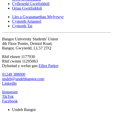
Cyfleoedd Gwirfoddoli
Oriau Gwirfoddoli
Lles a Gwasanaethau Myfyrwyr
Cymorth Ariannol
Cymorth Tai
Bangor University Students' Union
4th Floor Pontio, Deiniol Road,
Bangor, Gwynedd, LL57 2TQ
Rhif elusen 1177930
Rhif cwmni 11295063
Dyluniad y wefan gan
Elliot Parker
01248 388000
undeb@undebbangor.com
LinkedIn
Instagram
TikTok
Facebook
Undeb Bangor