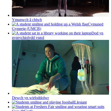
Ymunwch â chlwb
Cymuned
Gymreig (UMCB)
Dod yn
gynrychiolydd ysgol
Dewch yn wirfoddolwr
Llesiant