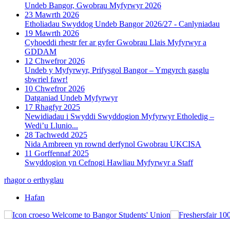
Undeb Bangor, Gwobrau Myfyrwyr 2026
23 Mawrth 2026
Etholiadau Swyddog Undeb Bangor 2026/27 - Canlyniadau
19 Mawrth 2026
Cyhoeddi rhestr fer ar gyfer Gwobrau Llais Myfyrwyr a
GDDAM
12 Chwefror 2026
Undeb y Myfyrwyr, Prifysgol Bangor – Ymgyrch gasglu
sbwriel fawr!
10 Chwefror 2026
Datganiad Undeb Myfyrwyr
17 Rhagfyr 2025
Newidiadau i Swyddi Swyddogion Myfyrwyr Etholedig –
Wedi’u Llunio...
28 Tachwedd 2025
Nida Ambreen yn rownd derfynol Gwobrau UKCISA
11 Gorffennaf 2025
Swyddogion yn Cefnogi Hawliau Myfyrwyr a Staff
rhagor o erthyglau
Hafan
Welcome to Bangor Students' Union