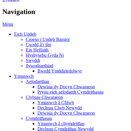
Navigation
Menu
Eich Undeb
Croeso i Undeb Bangor
Cwrdd â'r tîm
Ein Heffaith
Hysbysebu Gyda Ni
Swyddi
llywodraethiad
Bwrdd Ymddiriedolwyr
Ymunwch
Aelodaethau
Dewisia dy Docyn Chwaraeon
Prynu eich aelodaeth Cymdeithasau
Clybiau Chwaraeon
Ymunwch â Chlwb
Dechrau Clwb Newydd
Dewisia dy Docyn Chwaraeon
Cymdeithasau
Ymunwch â chymdeithas
Dechrau Cymdeithas Newydd