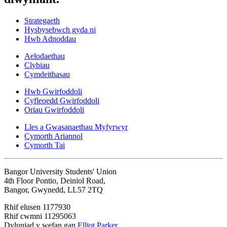
Strategaeth
Hysbysebwch gyda ni
Hwb Adnoddau
Aelodaethau
Clybiau
Cymdeithasau
Hwb Gwirfoddoli
Cyfleoedd Gwirfoddoli
Oriau Gwirfoddoli
Lles a Gwasanaethau Myfyrwyr
Cymorth Ariannol
Cymorth Tai
Bangor University Students' Union
4th Floor Pontio, Deiniol Road,
Bangor, Gwynedd, LL57 2TQ
Rhif elusen 1177930
Rhif cwmni 11295063
Dyluniad y wefan gan
Elliot Parker