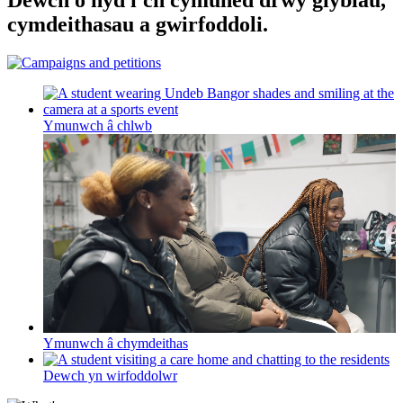
cymdeithasau a gwirfoddoli.
Ymunwch â chlwb
Ymunwch â chymdeithas
Dewch yn wirfoddolwr