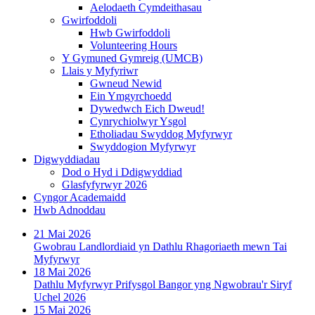
Aelodaeth Cymdeithasau
Gwirfoddoli
Hwb Gwirfoddoli
Volunteering Hours
Y Gymuned Gymreig (UMCB)
Llais y Myfyriwr
Gwneud Newid
Ein Ymgyrchoedd
Dywedwch Eich Dweud!
Cynrychiolwyr Ysgol
Etholiadau Swyddog Myfyrwyr
Swyddogion Myfyrwyr
Digwyddiadau
Dod o Hyd i Ddigwyddiad
Glasfyfyrwyr 2026
Cyngor Academaidd
Hwb Adnoddau
21 Mai 2026
Gwobrau Landlordiaid yn Dathlu Rhagoriaeth mewn Tai
Myfyrwyr
18 Mai 2026
Dathlu Myfyrwyr Prifysgol Bangor yng Ngwobrau'r Siryf
Uchel 2026
15 Mai 2026