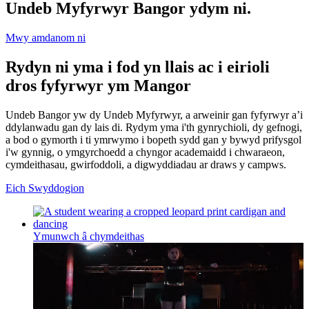
Undeb Myfyrwyr Bangor ydym ni.
Mwy amdanom ni
Rydyn ni yma i fod yn llais ac i eirioli
dros fyfyrwyr ym Mangor
Undeb Bangor yw dy Undeb Myfyrwyr, a arweinir gan fyfyrwyr a’i
ddylanwadu gan dy lais di. Rydym yma i'th gynrychioli, dy gefnogi,
a bod o gymorth i ti ymrwymo i bopeth sydd gan y bywyd prifysgol
i'w gynnig, o ymgyrchoedd a chyngor academaidd i chwaraeon,
cymdeithasau, gwirfoddoli, a digwyddiadau ar draws y campws.
Eich Swyddogion
Ymunwch â chymdeithas