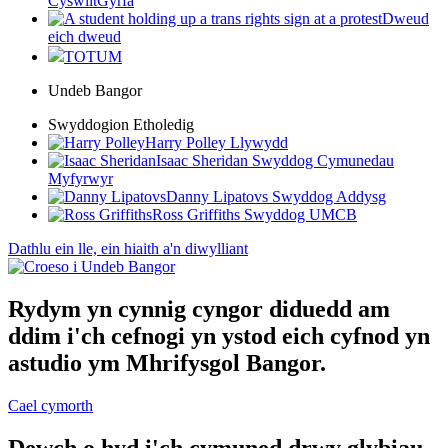
CyswlltGyrfa
Dweud
eich dweud
TOTUM
Undeb Bangor
Swyddogion Etholedig
Harry Polley
Llywydd
Isaac Sheridan
Swyddog Cymunedau
Myfyrwyr
Danny Lipatovs
Swyddog Addysg
Ross Griffiths
Swyddog UMCB
Dathlu ein
lle, ein hiaith a'n
diwylliant
Rydym yn cynnig cyngor diduedd am
ddim i'ch cefnogi yn ystod eich cyfnod yn
astudio ym Mhrifysgol Bangor.
Cael cymorth
Dewch o hyd i'ch cymuned drwy glybiau,