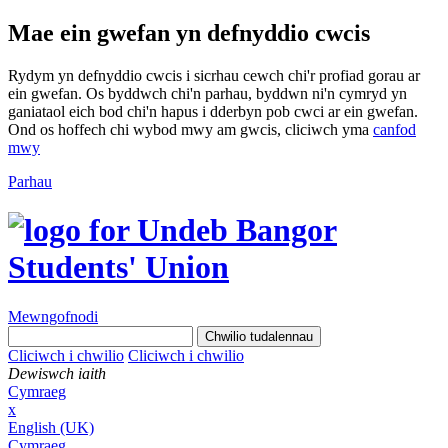
Mae ein gwefan yn defnyddio cwcis
Rydym yn defnyddio cwcis i sicrhau cewch chi'r profiad gorau ar
ein gwefan. Os byddwch chi'n parhau, byddwn ni'n cymryd yn
ganiataol eich bod chi'n hapus i dderbyn pob cwci ar ein gwefan.
Ond os hoffech chi wybod mwy am gwcis, cliciwch yma
canfod
mwy
Parhau
Mewngofnodi
Cliciwch i chwilio
Cliciwch i chwilio
Dewiswch iaith
Cymraeg
x
English (UK)
Cymraeg